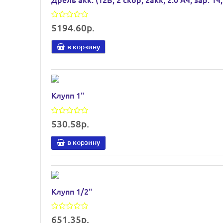
5194.60р.
в корзину
Клупп 1"
530.58р.
в корзину
Клупп 1/2"
651.35р.