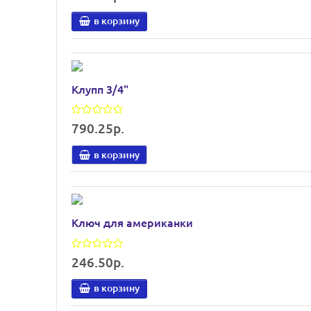
в корзину
Клупп 3/4"
790.25р.
в корзину
Ключ для американки
246.50р.
в корзину