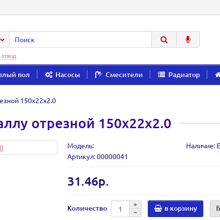
:
отвод
плый пол
Насосы
Смесители
Радиатор
езной 150х22х2.0
аллу отрезной 150х22х2.0
Модель:
Наличие: Е
Артикул: 00000041
31.46р.
Количество
в корзину