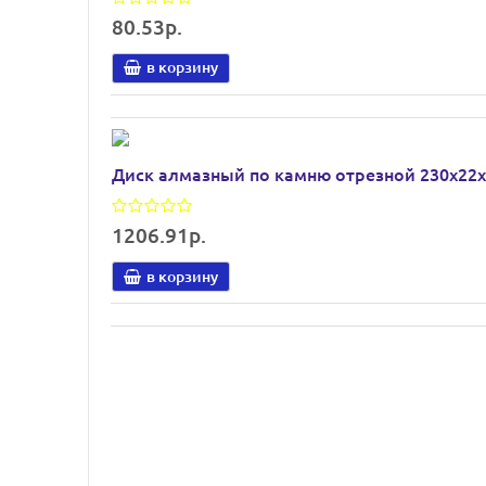
80.53р.
в корзину
Диск алмазный по камню отрезной 230х22х
1206.91р.
в корзину