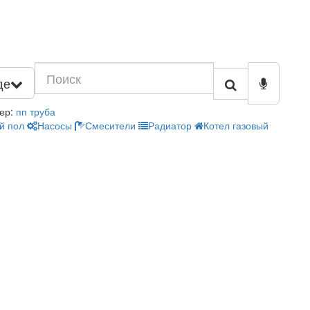
де
ер:
пп труба
й пол
Насосы
Смесители
Радиатор
Котел газовый