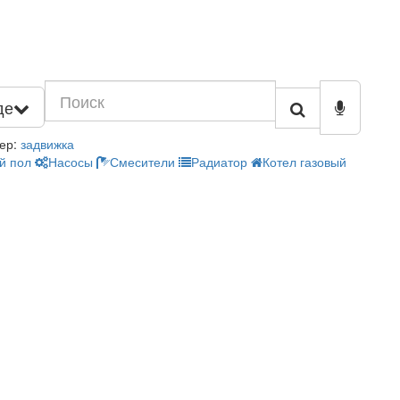
де
ер:
задвижка
й пол
Насосы
Смесители
Радиатор
Котел газовый