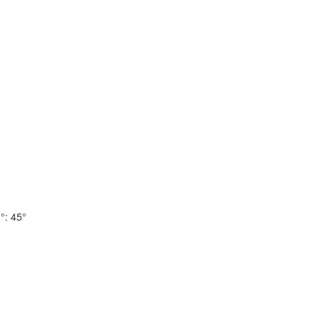
°:
45°