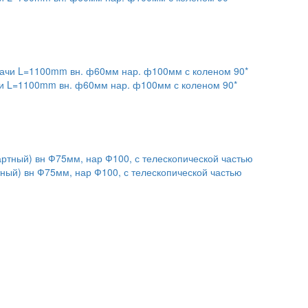
и L=1100mm вн. ф60мм нар. ф100мм с коленом 90*
ный) вн Ф75мм, нар Ф100, с телескопической частью