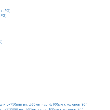
LPG)
и L=750mm вн. ф60мм нар. ф100мм с коленом 90*