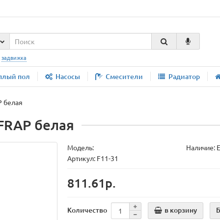
:
задвижка
плый пол
Насосы
Смесители
Радиатор
P белая
FRAP белая
Модель:
Наличие: Е
Артикул: F11-31
811.61р.
Количество
в корзину