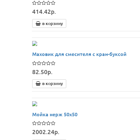
414.42р.
в корзину
Маховик для смесителя с кран-буксой
82.50р.
в корзину
Мойка нерж 50х50
2002.24р.