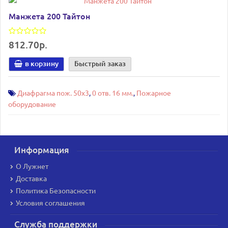
Манжета 200 Тайтон
812.70р.
в корзину
Быстрый заказ
Диафрагма пож. 50х3
,
0 отв. 16 мм.
,
Пожарное
оборудование
Информация
О Лужнет
Доставка
Политика Безопасности
Условия соглашения
Служба поддержки