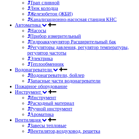
Трап сливной
Люк колодца
Железобетон (ЖБИ)
Канализационно-насосная станция КНС
Автоматика
Насосы
Прибор измерительный
Гидроаккумулятор Расширительный бак
Регуляторы давления, регулятор температуры,
регулятор частоты
Электрика
Теплообменник
Водонагреватели
Водонагреватели, бойлер
Запасные части водонагреватели
Пожарное оборудование
Инструмент
Инструмент
Расходный материал
Ручной инструмент
Ароматика
Вентиляция
Завесы тепловые
Вентилятор,воздуховод, решетка