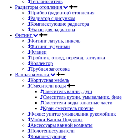
Теплоноситель
Радиаторы отопления
Прибор (радиатор) отопления
Радиатор с рисунком
Комплектующие радиатора
Экран для радиатора
Фитинг
Фитинг латунь, никель
Фитинг чугунный
Фланец
Тройник, отвод, переход, заглушка
Коллектор
Трубная заготовка
Ванная комната
Корпусная мебель
Смесители воды
Смеситель ванны, душ
Смеситель кухни, умывальник, биде
Смесители воды запасные части
Кран-смеситель прочие
Фаянс: унитаз умывальник рукомойник
Мойки Ванны Поддоны
Аксессуары ванной комнаты
Полотенцесушители
Комплектующие