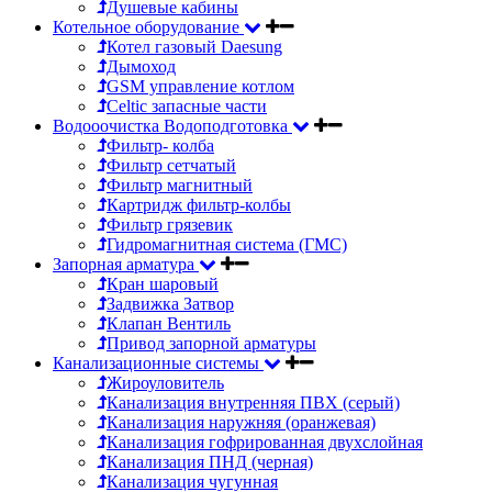
Душевые кабины
Котельное оборудование
Котел газовый Daesung
Дымоход
GSM управление котлом
Celtic запасные части
Водооочистка Водоподготовка
Фильтр- колба
Фильтр сетчатый
Фильтр магнитный
Картридж фильтр-колбы
Фильтр грязевик
Гидромагнитная система (ГМС)
Запорная арматура
Кран шаровый
Задвижка Затвор
Клапан Вентиль
Привод запорной арматуры
Канализационные системы
Жироуловитель
Канализация внутренняя ПВХ (серый)
Канализация наружняя (оранжевая)
Канализация гофрированная двухслойная
Канализация ПНД (черная)
Канализация чугунная