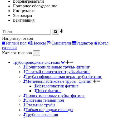
Водонагреватели
Пожарное оборудование
Инструмент
Хозтовары
Вентиляция
Например:
отвод
Теплый пол
Насосы
Смесители
Радиатор
Котел
газовый
Каталог товаров
Трубопроводные системы
Полипропиленовые трубы- фитинг
Сшитый полиэтилен трубы-фитинг
Труба гофрированная нерж трубы-фитинг
Металлопластиковые трубы- фитинг
Металопластик фитинг
Пресс фитинг
Полиэтиленовые трубы- фитинг
Системы теплый пол
Стальные трубы
Гибкая подводка: газ-вода
Трубная изоляция