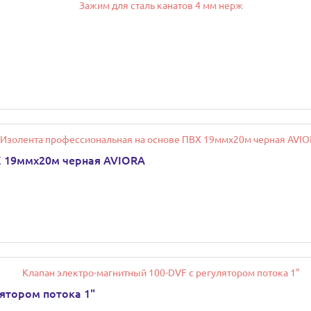
Х 19ммх20м черная AVIORA
ятором потока 1"