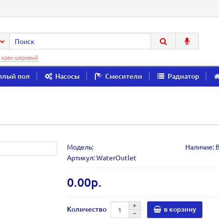
:
кран шаровый
плый пол
Насосы
Смесители
Радиатор
Модель:
Наличие: 
Артикул: WaterOutlet
0.00р.
Количество
в корзину