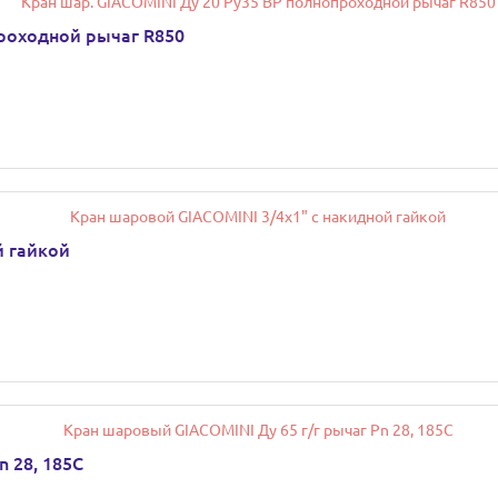
проходной рычаг R850
й гайкой
 28, 185С