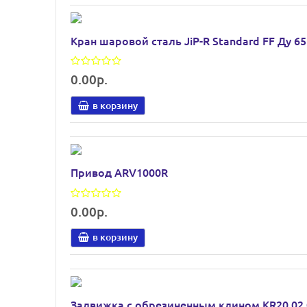
Кран шаровой сталь JiP-R Standard FF Ду 6
0.00р.
в корзину
Привод ARV1000R
0.00р.
в корзину
Задвижка с обрезиненным клином KR20.02