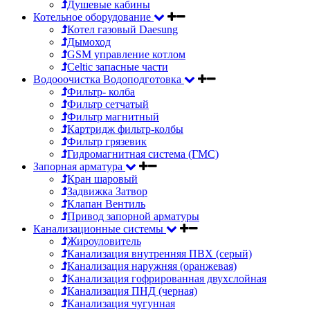
Душевые кабины
Котельное оборудование
Котел газовый Daesung
Дымоход
GSM управление котлом
Celtic запасные части
Водооочистка Водоподготовка
Фильтр- колба
Фильтр сетчатый
Фильтр магнитный
Картридж фильтр-колбы
Фильтр грязевик
Гидромагнитная система (ГМС)
Запорная арматура
Кран шаровый
Задвижка Затвор
Клапан Вентиль
Привод запорной арматуры
Канализационные системы
Жироуловитель
Канализация внутренняя ПВХ (серый)
Канализация наружняя (оранжевая)
Канализация гофрированная двухслойная
Канализация ПНД (черная)
Канализация чугунная