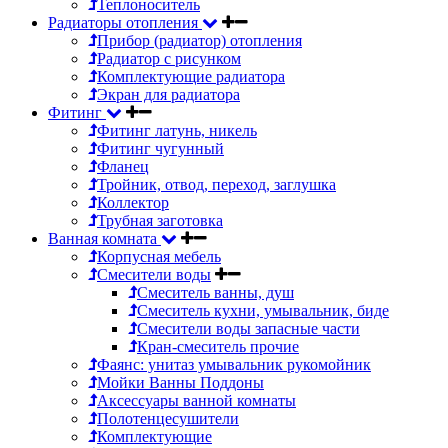
Теплоноситель
Радиаторы отопления
Прибор (радиатор) отопления
Радиатор с рисунком
Комплектующие радиатора
Экран для радиатора
Фитинг
Фитинг латунь, никель
Фитинг чугунный
Фланец
Тройник, отвод, переход, заглушка
Коллектор
Трубная заготовка
Ванная комната
Корпусная мебель
Смесители воды
Смеситель ванны, душ
Смеситель кухни, умывальник, биде
Смесители воды запасные части
Кран-смеситель прочие
Фаянс: унитаз умывальник рукомойник
Мойки Ванны Поддоны
Аксессуары ванной комнаты
Полотенцесушители
Комплектующие