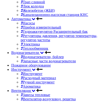
Трап сливной
Люк колодца
Железобетон (ЖБИ)
Канализационно-насосная станция КНС
Автоматика
Насосы
Прибор измерительный
Гидроаккумулятор Расширительный бак
Регуляторы давления, регулятор температуры,
регулятор частоты
Электрика
Теплообменник
Водонагреватели
Водонагреватели, бойлер
Запасные части водонагреватели
Пожарное оборудование
Инструмент
Инструмент
Расходный материал
Ручной инструмент
Ароматика
Вентиляция
Завесы тепловые
Вентилятор,воздуховод, решетка