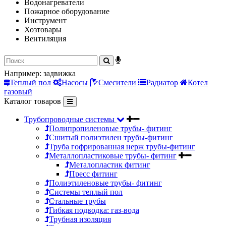
Водонагреватели
Пожарное оборудование
Инструмент
Хозтовары
Вентиляция
Например:
задвижка
Теплый пол
Насосы
Смесители
Радиатор
Котел
газовый
Каталог товаров
Трубопроводные системы
Полипропиленовые трубы- фитинг
Сшитый полиэтилен трубы-фитинг
Труба гофрированная нерж трубы-фитинг
Металлопластиковые трубы- фитинг
Металопластик фитинг
Пресс фитинг
Полиэтиленовые трубы- фитинг
Системы теплый пол
Стальные трубы
Гибкая подводка: газ-вода
Трубная изоляция