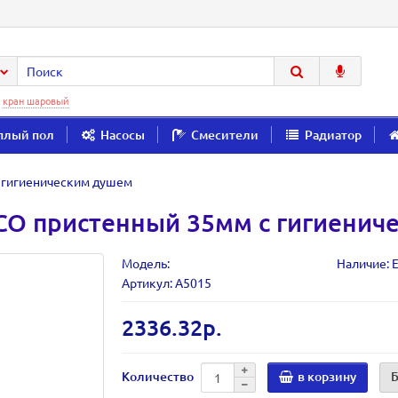
:
кран шаровый
плый пол
Насосы
Смесители
Радиатор
 гигиеническим душем
CO пристенный 35мм с гигиенич
Модель:
Наличие: Е
Артикул: А5015
2336.32р.
Количество
в корзину