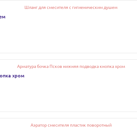
шем
нопка хром