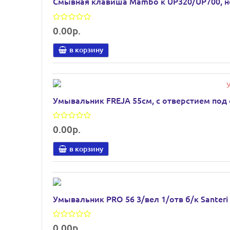
Смывная клавиша Mambo к UP320/UP700, нер
0.00р.
в корзину
Умывальник FREJA 55см, с отверстием под 
0.00р.
в корзину
Умывальник PRO 56 3/вел 1/отв б/к Santeri
0.00р.