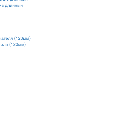
ив длинный
теля (120мм)