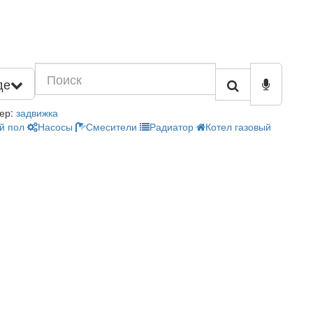
де
ер:
задвижка
й пол
Насосы
Смесители
Радиатор
Котел газовый